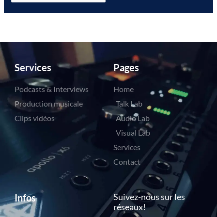
Services
Pages
Podcasts & Interviews
Home
Production musicale
Talk Lab
Clips vidéos
Audio Lab
Visual Lab
Services
Contact
Suivez-nous sur les
Infos
réseaux!