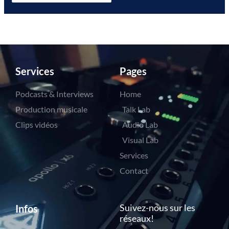
Services
Pages
Podcasts & Interviews
Home
Production musicale
Talk Lab
Clips vidéos
Audio Lab
Visual Lab
Services
Contact
Suivez-nous sur les
Infos
réseaux!