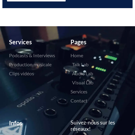
Services
Pages
Podcasts & Interviews
Home
Production musicale
Talk Lab
Clips vidéos
Audio Lab
Visual Lab
Services
Contact
Suivez-nous sur les
Infos
réseaux!