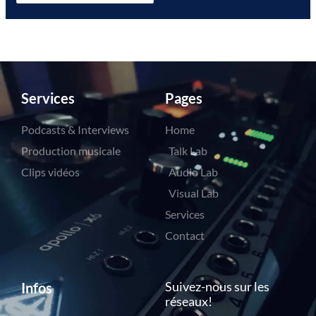
Services
Pages
Podcasts & Interviews
Home
Production musicale
Talk Lab
Clips vidéos
Audio Lab
Visual Lab
Services
Contact
Suivez-nous sur les
Infos
réseaux!