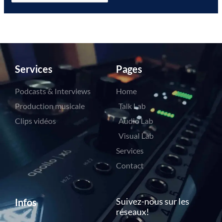
Services
Pages
Podcasts & Interviews
Home
Production musicale
Talk Lab
Clips vidéos
Audio Lab
Visual Lab
Services
Contact
Suivez-nous sur les
Infos
réseaux!