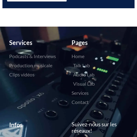
Services
Pages
Podcasts & Interviews
Home
Production musicale
Talk Lab
Clips vidéos
Audio Lab
Visual Lab
Services
Contact
Suivez-nous sur les
Infos
réseaux!