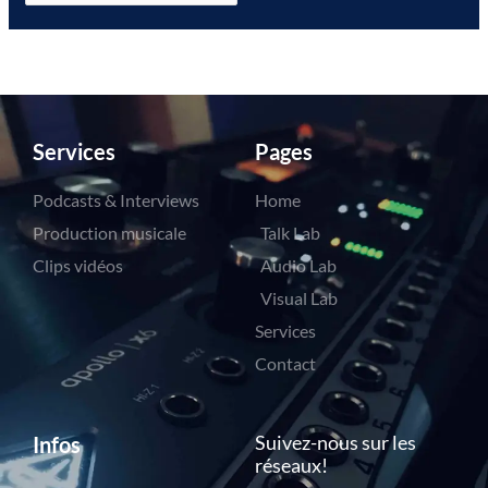
Services
Pages
Podcasts & Interviews
Home
Production musicale
Talk Lab
Clips vidéos
Audio Lab
Visual Lab
Services
Contact
Suivez-nous sur les
Infos
réseaux!