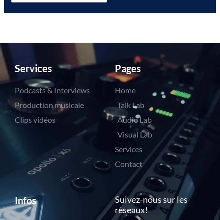
Services
Pages
Podcasts & Interviews
Home
Production musicale
Talk Lab
Clips vidéos
Audio Lab
Visual Lab
Services
Contact
Suivez-nous sur les
Infos
réseaux!